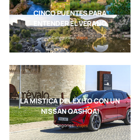
CINCO PUENTES PARA
ENTENDER EL VERANO
Categories:
Viajes
LA MISTICA DEL ÉXITO CON UN
NISSAN QASHQAI
Categories:
Viajes