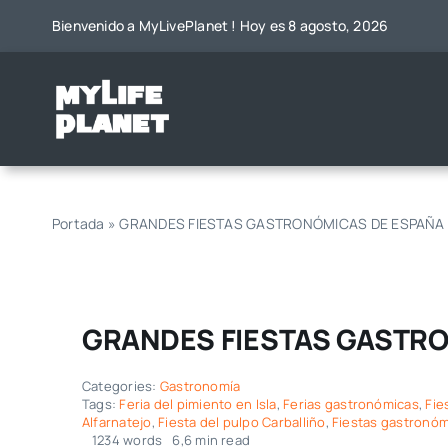
Saltar
Bienvenido a MyLivePlanet ! Hoy es 8 agosto, 2026
al
contenido
Portada
»
GRANDES FIESTAS GASTRONÓMICAS DE ESPAÑA
GRANDES FIESTAS GASTR
Categories:
Gastronomía
Tags:
Feria del pimiento en Isla
,
Ferias gastronómicas
,
Fie
Alfarnatejo
,
Fiesta del pulpo Carballiño
,
Fiestas gastronóm
1234 words
6,6 min read