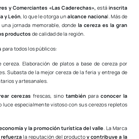
res y Comerciantes «Las Caderechas»,
está
inscrita
la y León
, lo que le otorga un
alcance naciona
l. Más de
de una jornada memorable, donde
la cereza es la gran
ros productos
de calidad de la región.
s
para todos los públicos:
 cereza. Elaboración de platos a base de cereza por
es. Subasta de la mejor cereza de la feria y entrega de
tarios y artesanales.
rear cerezas
frescas, sino
también
para
conocer la
io luce especialmente vistoso con sus cerezos repletos
economía y la promoción turística del valle
. La Marca
 refuerza
la reputación del producto
y contribuye a la