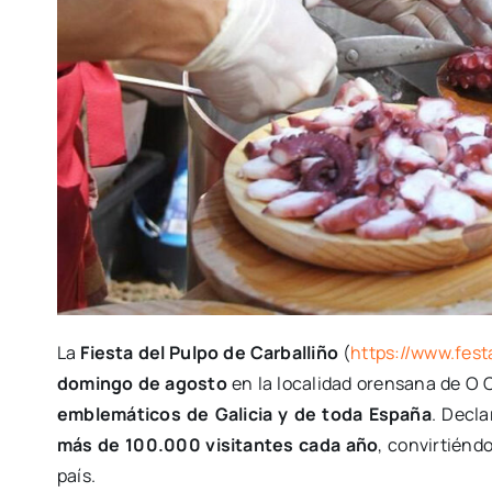
La
Fiesta del Pulpo de Carballiño
(
https://www.fes
domingo de agosto
en la localidad orensana de O C
emblemáticos de Galicia y de toda España
. Decla
más de 100.000 visitantes cada año
, convirtiénd
país.