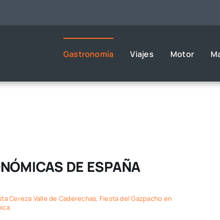
Gastronomía
Viajes
Motor
M
ONÓMICAS DE ESPAÑA
sta Cereza Valle de Caderechas
,
Fiesta del Gazpacho en
ica