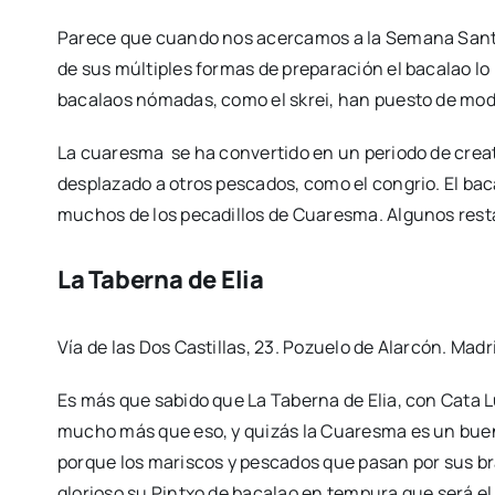
Parece que cuando nos acercamos a la Semana Santa,
de sus múltiples formas de preparación el bacalao lo 
bacalaos nómadas, como el skrei, han puesto de mod
La cuaresma se ha convertido en un periodo de crea
desplazado a otros pescados, como el congrio. El baca
muchos de los pecadillos de Cuaresma. Algunos resta
La Taberna de Elia
Vía de las Dos Castillas, 23. Pozuelo de Alarcón. Madri
Es más que sabido que La Taberna de Elia, con Cata L
mucho más que eso, y quizás la Cuaresma es un buen
porque los mariscos y pescados que pasan por sus br
glorioso su Pintxo de bacalao en tempura que será el