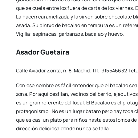
que se cuela entre los fuera de carta de los viernes. En
La hacen caramelizada y la sirven sobre chocolate 
asada. Su pintxo de bacalao en tempura es un referen
Vigilia: espinacas, garbanzos, bacalao y huevo.
Asador Guetaira
Calle Aviador Zorita, n. 8. Madrid. Tlf. 915546632 Te
Con ese nombre es fácil entender que el bacalao sea e
zona. Por aquí desfilan, vecinos del barrio, ejecutivo
es un gran referente del local. El Bacalao es el prot
protagonismo. No es un lugar bataro pero hay toda cl
que es casi un plato para niños hasta estos lomos d
dirección deliciosa donde nunca se falla.