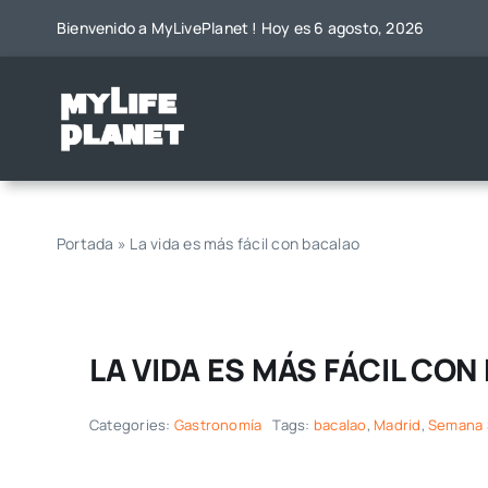
Saltar
Bienvenido a MyLivePlanet ! Hoy es 6 agosto, 2026
al
contenido
Portada
»
La vida es más fácil con bacalao
LA VIDA ES MÁS FÁCIL CO
Categories:
Gastronomía
Tags:
bacalao
,
Madrid
,
Semana 