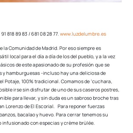
. 91 818 89 83 / 681 08 28 77.
www.luzdelumbre.es
 de la Comunidad de Madrid. Por eso siempre es
il local para el día a día de los del pueblo, y a la vez
clásicos de este apasionado de su profesión que se
s y hamburguesas -incluso hay una deliciosa de
a el Potaje, 100% tradicional. Comamos de ‘cuchara,
sible irse sin disfrutar de uno de sus caseros postres,
onible para llevar, y sin duda es un sabroso broche tras
San Lorenzo de El Escorial. Para reponer fuerzas
rbanzos, bacalao y huevo. Para cerrar tenemos su
o infusionado con especias y crème brùlée.