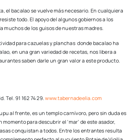
 el bacalao se vuelve más necesario. En cualquiera
resiste todo. El apoyo del algunos gobiernos a los
a muchos de los guisos de nuestras madres.
tividad para cazuelas y planchas donde bacalao ha
lao, en una gran variedad de recetas, nos libera a
urantes saben darle un gran valor a este producto.
d. Tel. 91 162 74 29.
www.tabernadeelia.com
upu al frente, es un templo carnívoro, pero sin duda es
 momento para descubrir el ‘mar’ de este asador,
asas conquistan a todos. Entre los entrantes resulta
 complemento perfecto al suculento Potaje de Vigilia