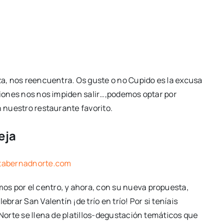
iza, nos reencuentra. Os guste o no Cupido es la excusa
cciones nos nos impiden salir…,podemos optar por
n nuestro restaurante favorito.
eja
abernadnorte.com
s por el centro, y ahora, con su nueva propuesta,
brar San Valentín ¡de trío en trío! Por si teníais
dNorte se llena de platillos-degustación temáticos que