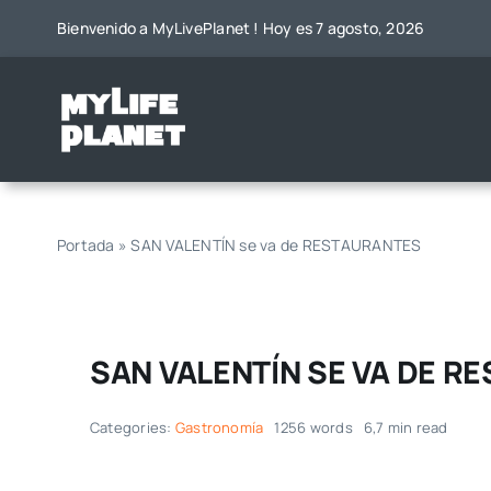
Saltar
Bienvenido a MyLivePlanet ! Hoy es 7 agosto, 2026
al
contenido
Portada
»
SAN VALENTÍN se va de RESTAURANTES
SAN VALENTÍN SE VA DE R
Categories:
Gastronomía
1256 words
6,7 min read