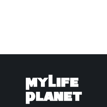
PARA 7 DÍAS DE EXCURSIÓN
Sería un pecado no conocer estos sitios. Paz,
tranquilidad y […]
Gastronomía