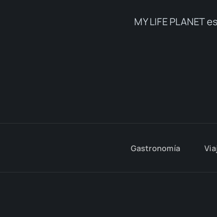
BRASAS, HORNOS, AMIGOS Y
MUCHAS CASTAÑAS: DESTINOS
PARA DISFRUTAR DE LOS OTROS
FRUTOS DEL BOSQUE
Está claro que las castañas contienen un sabor
mágico y, […]