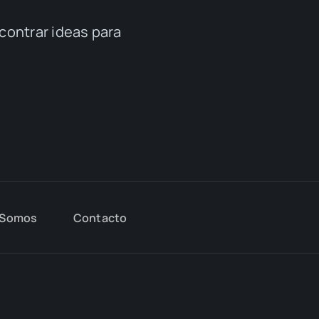
RUTA DEL ACEITE DE ARBEQUINA
Pocas cosas hay más cercanas a nuestra vida
que el […]