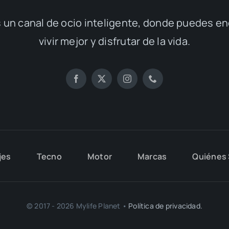
ENOTURISMO PARA CURIOSOS EN
LLEIDA
Lleida, tierra de contrastes y paisajes
arrebatadores, esconde un tesoro […]