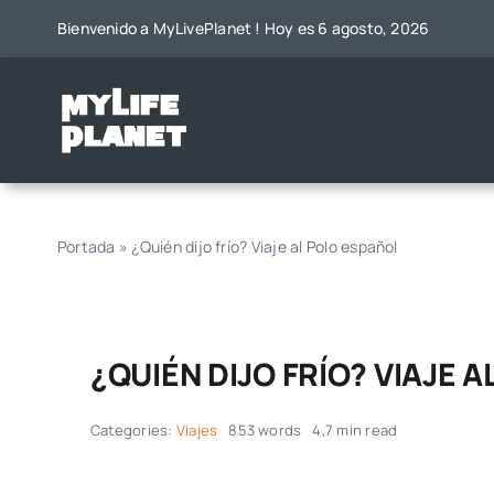
Saltar
Bienvenido a MyLivePlanet ! Hoy es 6 agosto, 2026
al
contenido
Portada
»
¿Quién dijo frío? Viaje al Polo español
¿QUIÉN DIJO FRÍO? VIAJE 
Categories:
Viajes
853 words
4,7 min read