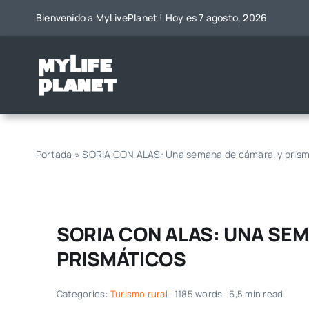
Saltar
Bienvenido a MyLivePlanet ! Hoy es 7 agosto, 2026
al
contenido
Portada
»
SORIA CON ALAS: Una semana de cámara y prism
SORIA CON ALAS: UNA SE
PRISMÁTICOS
Categories:
Turismo rural
1185 words
6,5 min read