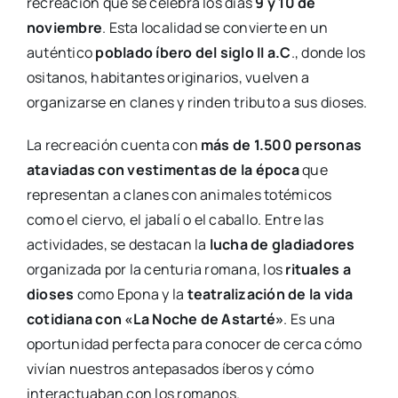
recreación que se celebra los días
9 y 10 de
noviembre
. Esta localidad se convierte en un
auténtico
poblado íbero del siglo II a.C
., donde los
ositanos, habitantes originarios, vuelven a
organizarse en clanes y rinden tributo a sus dioses.
La recreación cuenta con
más de 1.500 personas
ataviadas con vestimentas de la época
que
representan a clanes con animales totémicos
como el ciervo, el jabalí o el caballo. Entre las
actividades, se destacan la
lucha de gladiadores
organizada por la centuria romana, los
rituales a
dioses
como Epona y la
teatralización de la vida
cotidiana con «La Noche de Astarté»
. Es una
oportunidad perfecta para conocer de cerca cómo
vivían nuestros antepasados íberos y cómo
interactuaban con los romanos.