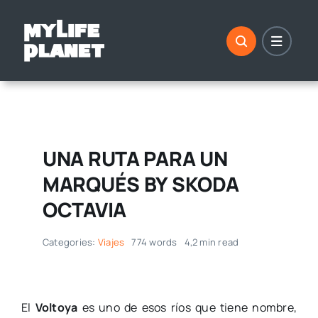
Saltar
al
contenido
UNA RUTA PARA UN
MARQUÉS BY SKODA
OCTAVIA
Categories:
Viajes
774 words
4,2 min read
El
Voltoya
es uno de esos ríos que tiene nombre,