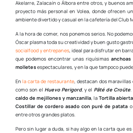
Akelarre, Zalacaín o Álbora entre otros, y buenos a
proyecto más personal en Volea, donde ofrecen una
ambiente divertido y casual en la cafetería del Club
A la hora de comer, nos ponemos serios. No podemos
Óscar plasma toda su creatividad y buen gusto gas
socialfood y entrepanes
, ideal para disfrutar en bar
que podemos encontrar unas riquísimas
anchoas 
molletes
espectaculares, y en la que tampoco pueden
En
la carta de restaurante
, destacan dos maravillas 
como son el
Huevo Perigord
, y el
Pâté de Croüte
.
caldo de mejillones y manzanilla
, la
Tortilla abier
Costillar de cordero asado con puré de patata
o
entre otros grandes platos.
Pero sin lugar a duda, si hay algo en la carta que 