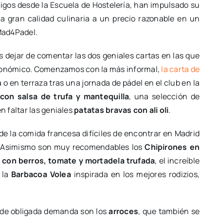
migos desde la Escuela de Hostelería, han impulsado su
 gran calidad culinaria a un precio razonable en un
 Mad4Padel.
 dejar de comentar las dos geniales cartas en las que
tronómico. Comenzamos con la más informal,
la carta de
ra o en terraza tras una jornada de pádel en el club en la
con salsa de trufa y mantequilla
, una selección de
 faltar las geniales
patatas bravas con ali oli
.
de la comida francesa difíciles de encontrar en Madrid
 Asimismo son muy recomendables los
Chipirones en
ta con berros, tomate y mortadela trufada
, el increíble
 la
Barbacoa Volea
inspirada en los mejores rodizios,
es de obligada demanda son los
arroces
, que también se