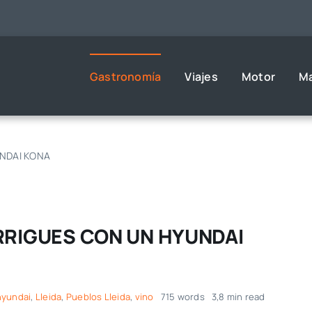
Gastronomía
Viajes
Motor
M
NDAI KONA
RRIGUES CON UN HYUNDAI
hyundai
,
Lleida
,
Pueblos Lleida
,
vino
715 words
3,8 min read