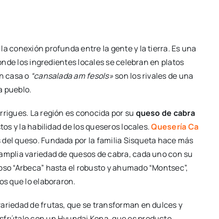
a conexión profunda entre la gente y la tierra. Es una
donde los ingredientes locales se celebran en platos
n casa o
“cansalada am fesols»
son los rivales de una
a pueblo.
arrigues. La región es conocida por su
queso de cabra
tos y la habilidad de los queseros locales.
Quesería Ca
 del queso. Fundada por la familia Sisqueta hace más
 amplia variedad de quesos de cabra, cada uno con su
moso “Arbeca” hasta el robusto y ahumado “Montsec”,
os que lo elaboraron.
 variedad de frutas, que se transforman en dulces y
sfrútalo con un Hyundai Kona, que es producto