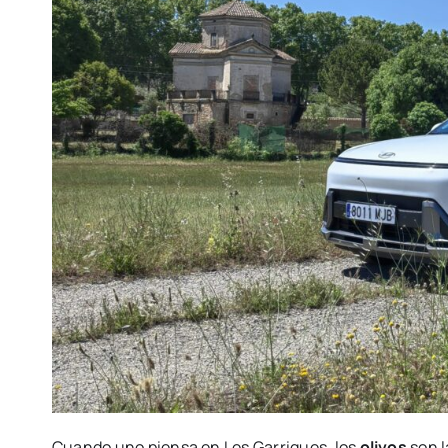
Cuando uno piensa en Les Garrigues, los
olivos
son l