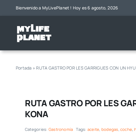
Saltar
Bienvenido a MyLivePlanet ! Hoy es 6 agosto, 2026
al
contenido
Portada
»
RUTA GASTRO POR LES GARRIGUES CON UN HYU
RUTA GASTRO POR LES GA
KONA
Categories:
Gastronomía
Tags:
aceite
,
bodegas
,
coche
,