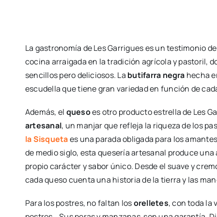
La gastronomía de Les Garrigues es un testimonio de l
cocina arraigada en la tradición agrícola y pastoril, 
sencillos pero deliciosos. La
butifarra negra
hecha e
escudella que tiene gran variedad en función de cad
Además, el
queso
es otro producto estrella de Les G
artesanal
, un manjar que refleja la riqueza de los pas
la Sisqueta
es una parada obligada para los amantes
de medio siglo, esta quesería artesanal produce una
propio carácter y sabor único. Desde el suave y cre
cada queso cuenta una historia de la tierra y las man
Para los postres, no faltan los
orelletes
, con toda la
postres… Sus peras y manzanas son una garantía. Di