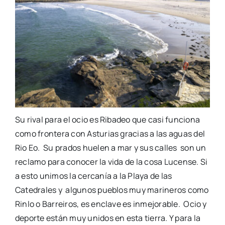
Su
rival para
el ocio es Ribadeo
que casi
funciona
como frontera con Asturias gracias a las aguas del
Rio
Eo
.
Su prados
huelen a mar y sus
calles son
un
reclamo para conocer la vida de la cosa Lucense. Si
a esto unimos la cercanía a la
Playa de
las
Catedrales
y algunos
pueblos muy marineros como
Rinlo
o Barreiros, es enclave es inmejorable. Ocio y
deporte están muy unidos en esta tierra.
Y para la