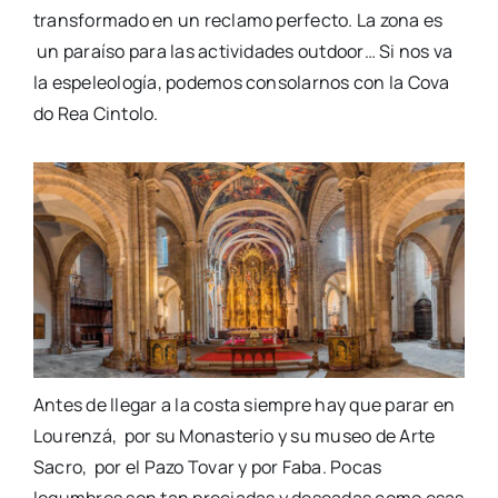
transformado en un reclamo perfecto.
La zona
es
un
paraíso para las actividades
outdoor
…
Si nos va
la espeleología, podemos consolarnos con la
Cova
do
Rea
Cintolo.
Antes de llegar a la costa siempre hay que parar en
Lourenzá
, por
su Monasterio
y su museo de Arte
Sacro, por
el
Pazo Tovar
y por Faba. Pocas
legumbres son tan preciadas y deseadas como esas