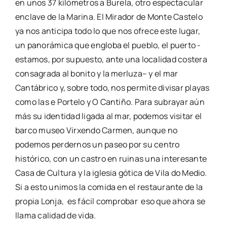
en unos 37 kilómetros a
Burela
, otro espectacular
enclave de la Marina. El Mirador de Monte Castelo
ya nos anticipa todo lo que nos ofrece este lugar,
un panorámica
que engloba el pueblo, el puerto -
estamos, por supuesto, ante una localidad costera
consagrada al bonito y la merluza
–
y
el mar
Cantábrico y, sobre todo, nos permite divisar playas
como las e
Portelo
y O
Cantiño
. Para subrayar aún
más su identidad ligada al mar, podemos visitar el
barco museo
Virxen
do Carmen, aunque no
podemos perdernos un paseo por su centro
histórico, con un castro en ruinas una interesante
Casa de Cultura y la iglesia gótica de Vila do Medio.
Si a esto unimos la comida en el restaurante de la
propia
Lonja, es
fácil
comprobar eso
que ahora se
llama calidad de vida.