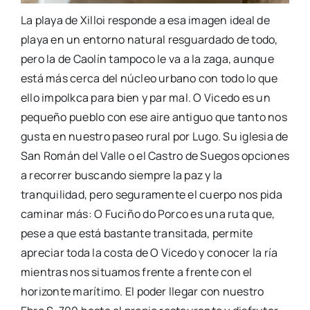
La playa de
Xilloi
responde a esa imagen ideal de
playa en un entorno natural resguardado de todo,
pero la de Caolín tampoco le va a la zaga, aunque
está más cerca del núcleo urbano con todo lo que
ello
impolkca
para bien y
par
mal. O
Vicedo
es un
pequeño pueblo con ese aire antiguo que tanto nos
gusta en nuestro paseo rural por Lugo. Su iglesia de
San Román del Valle o el Castro de Suegos
opciones
a recorrer
buscando siempre la paz y la
tranquilidad, pero seguramente el cuerpo nos pida
caminar más: O
Fuciño
do Porco es una ruta que,
pese a que está bastante transitada, permite
apreciar toda la costa de O
Vicedo
y conocer la ría
mientras nos situamos frente a frente con el
horizonte marítimo.
El poder llegar con nuestro