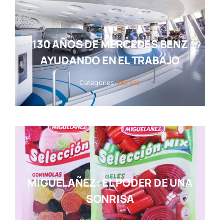
130 AÑOS DE MERCEDES BENZ
AYUDANDO EN EL TRABAJO
Categories:
Marcas
MIGUELAÑEZ: EL PODER DE UNA
SONRISA