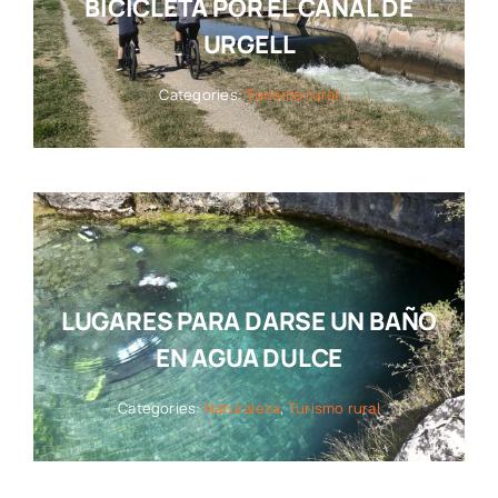
BICICLETA POR EL CANAL DE
URGELL
Categories:
Turismo rural
LUGARES PARA DARSE UN BAÑO
EN AGUA DULCE
Categories:
Naturaleza
,
Turismo rural