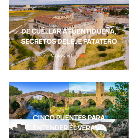
DE CUÉLLAR A FUENTIDUEÑA,
SECRETOS DEL EJE PATATERO
Categories:
Viajes
CINCO PUENTES PARA
ENTENDER EL VERANO