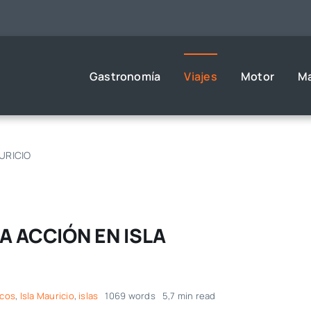
Gastronomía
Viajes
Motor
M
URICIO
 ACCIÓN EN ISLA
icos
,
Isla Mauricio
,
islas
1069 words
5,7 min read