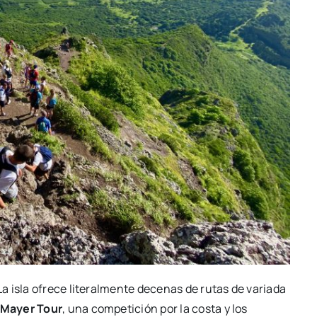
 La isla ofrece literalmente decenas de rutas de variada
 Mayer Tour
, una competición por la costa y los