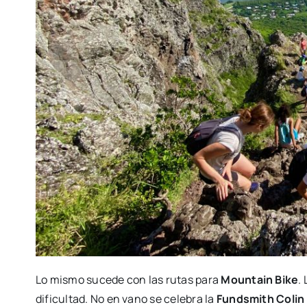
Lo mismo sucede con las rutas para
Mountain Bike
.
dificultad. No en vano se celebra la
Fundsmith Colin