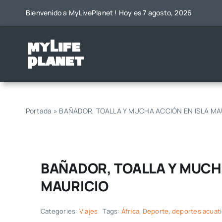
Saltar
Bienvenido a MyLivePlanet ! Hoy es 7 agosto, 2026
al
contenido
Portada
»
BAÑADOR, TOALLA Y MUCHA ACCIÓN EN ISLA MA
BAÑADOR, TOALLA Y MUCHA
MAURICIO
Categories:
Viajes
Tags:
África
,
Deporte
,
deportes acuat