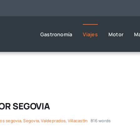
Gastronomía
Viajes
Motor
M
POR SEGOVIA
os segovia
,
Segovia
,
Valdeprados
,
Villacastín
816 words