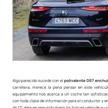
Algo parecido sucede con el
polivalente DS7 enchu
carretera, merece la pena pensar en este vehícu
equipamiento nos acerca a un coche tan sofistica
con toda clase de información para el conductor y e
de 12” deja en segundo plano los toques retro de su r