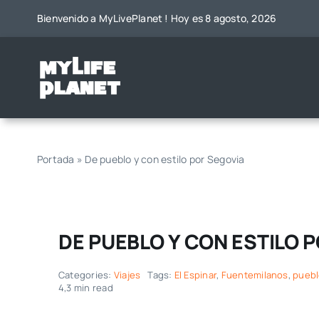
Saltar
Bienvenido a MyLivePlanet ! Hoy es 8 agosto, 2026
al
contenido
Portada
»
De pueblo y con estilo por Segovia
DE PUEBLO Y CON ESTILO 
Categories:
Viajes
Tags:
El Espinar
,
Fuentemilanos
,
puebl
4,3 min read