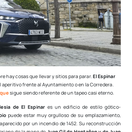
re hay cosas que llevar y sitios para parar.
El Espinar
 aperitivo frente al Ayuntamiento o en la Corredera.
oque
sigue siendo referente de un tapeo casi eterno.
lesia de El Espinar
es un edificio de estilo gótico-
pio
puede estar muy orgulloso de su emplazamiento,
aparecido por un incendio de 1452. Su reconstrucción
rreriano de la mano de
Juan Gil de Hontañon y de Juan