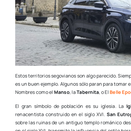
Estos territorios segovianos son algo parecido. Siemp
es un buen ejemplo. Algunos sólo paran para tomar el
Nombres como el
Manso
, la
Tabernita
, o El
Belle Ep
El gran símbolo de población es su iglesia. La
Ig
renacentista construido en el siglo XVI.
San Eutro
sobre las ruinas de un antiguo templo románico des
en el siglo XVI, transmite la influencia del estilo he