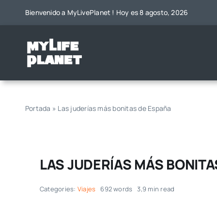
Saltar
Bienvenido a MyLivePlanet ! Hoy es 8 agosto, 2026
al
contenido
Portada
»
Las juderías más bonitas de España
LAS JUDERÍAS MÁS BONITA
Categories:
Viajes
692 words
3,9 min read