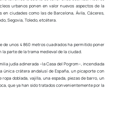
úcleos urbanos ponen en valor nuevos aspectos de la
s en ciudades como las de Barcelona, Ávila, Cáceres,
do, Segovia, Toledo, etcétera.
te de unos 4 860 metros cuadrados ha permitido poner
 la parte de la trama medieval de la ciudad.
amilia judía adinerada –la Casa del Pogrom–, incendiada
la única crátera andalusí de España, un picaporte con
 ropa doblada, vajilla, una espada, piezas de barro, un
época, que ya han sido tratados convenientemente por la