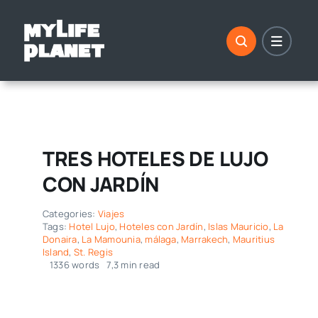
Saltar
al
contenido
TRES HOTELES DE LUJO
CON JARDÍN
Categories:
Viajes
Tags:
Hotel Lujo
,
Hoteles con Jardín
,
Islas Mauricio
,
La
Donaira
,
La Mamounia
,
málaga
,
Marrakech
,
Mauritius
Island
,
St. Regis
1336 words
7,3 min read