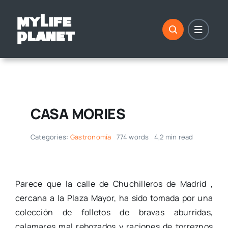
Saltar
al
contenido
CASA MORIES
Categories:
Gastronomía
774 words
4,2 min read
Parece que la calle de Chuchilleros de Madrid ,
cercana a la Plaza Mayor, ha sido tomada por una
colección de folletos de bravas aburridas,
calamares mal rebozados y raciones de torreznos