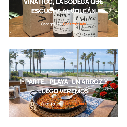
VIÑÁTIGO, LA BODEGA QUE
ESCUCHA AL VOLCÁN
Categories:
Gastronomía
1ª PARTE – PLAYA, UN ARROZ Y
LUEGO VEREMOS
Categories:
Gastronomía