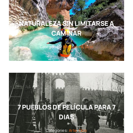
NATURALEZA SIN LIMITARSE A
CAMINAR
Categories:
Naturaleza
,
Ocio
7 PUEBLOS DE PELÍCULA PARA 7
DIAS
Categories:
Arte
,
Ocio