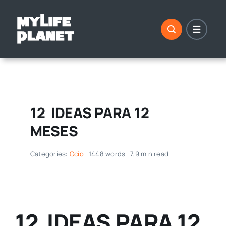
Saltar
al
contenido
12 IDEAS PARA 12
MESES
Categories:
Ocio
1448 words
7,9 min read
12 IDEAS
PARA 12