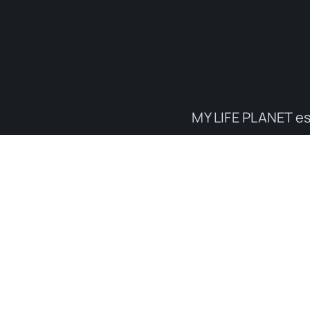
MY LIFE PLANET es
Gastronomía
Via