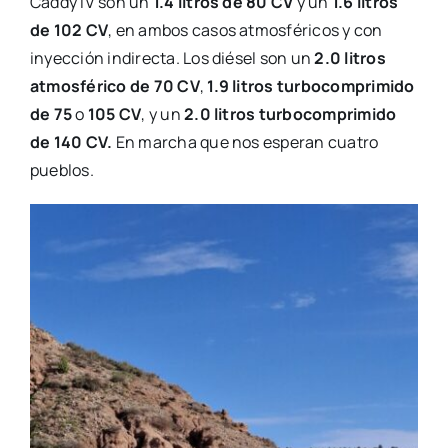
Caddy IV son un
1.4 litros de 80 CV
y un
1.6 litros
de 102 CV
, en ambos casos atmosféricos y con
inyección indirecta. Los diésel son un
2.0 litros
atmosférico de 70 CV
,
1.9 litros turbocomprimido
de 75
o
105 CV
, y un
2.0 litros turbocomprimido
de 140 CV.
En marcha que nos esperan cuatro
pueblos.