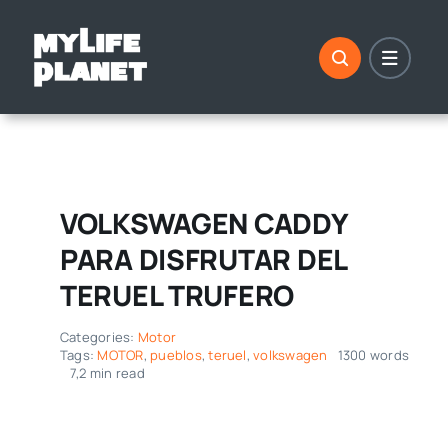
Saltar
al
contenido
VOLKSWAGEN CADDY
PARA DISFRUTAR DEL
TERUEL TRUFERO
Categories:
Motor
Tags:
MOTOR
,
pueblos
,
teruel
,
volkswagen
1300 words
7,2 min read