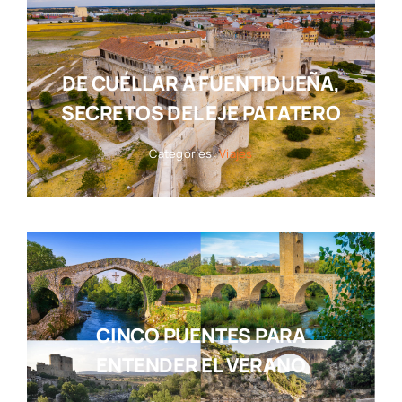
DE CUÉLLAR A FUENTIDUEÑA,
SECRETOS DEL EJE PATATERO
Categories:
Viajes
CINCO PUENTES PARA
ENTENDER EL VERANO