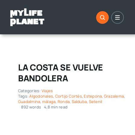
Saltar
al
contenido
LA COSTA SE VUELVE
BANDOLERA
Categories:
Viajes
Tags:
Algodonales
,
Cortijo Cortés
,
Estepona
,
Grazalema
,
Guadalmina
,
málaga
,
Ronda
,
Salduba
,
Setenil
892 words
4,8 min read