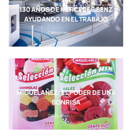
130 AÑOS DE MERCEDES BENZ
AYUDANDO EN EL TRABAJO
Categories:
Marcas
MIGUELAÑEZ: EL PODER DE UNA
SONRISA
Categories:
Marcas