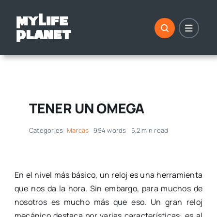
Saltar
al
contenido
TENER UN OMEGA
Categories:
Marcas
994 words
5,2 min read
En el nivel más básico, un reloj es una herramienta
que nos da la hora. Sin embargo, para muchos de
nosotros es mucho más que eso. Un gran reloj
mecánico destaca por varias características: es al